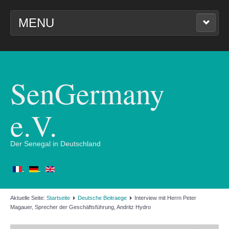
MENU
STARTSEITE
UNSER VEREIN
SenGermany
BILDER UND VIDEOS
e.V.
WIRTSCHAFTSTAG 2024
Der Senegal in Deutschland
IMPRESSUM
Aktuelle Seite:
Startseite
Deutsche Beitraege
Interview mit Herrn Peter
Magauer, Sprecher der Geschäftsführung, Andritz Hydro