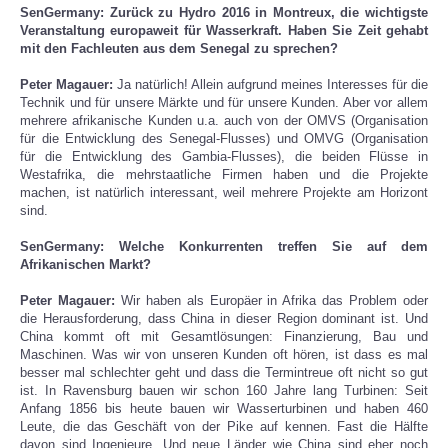
SenGermany: Zurück zu Hydro 2016 in Montreux, die wichtigste
Veranstaltung europaweit für Wasserkraft. Haben Sie Zeit gehabt
mit den Fachleuten aus dem Senegal zu sprechen?
Peter Magauer:
Ja natürlich! Allein aufgrund meines Interesses für die
Technik und für unsere Märkte und für unsere Kunden. Aber vor allem
mehrere afrikanische Kunden u.a. auch von der OMVS (Organisation
für die Entwicklung des Senegal-Flusses) und OMVG (Organisation
für die Entwicklung des Gambia-Flusses), die beiden Flüsse in
Westafrika, die mehrstaatliche Firmen haben und die Projekte
machen, ist natürlich interessant, weil mehrere Projekte am Horizont
sind.
SenGermany: Welche Konkurrenten treffen Sie auf dem
Afrikanischen Markt?
Peter Magauer:
Wir haben als Europäer in Afrika das Problem oder
die Herausforderung, dass China in dieser Region dominant ist. Und
China kommt oft mit Gesamtlösungen: Finanzierung, Bau und
Maschinen. Was wir von unseren Kunden oft hören, ist dass es mal
besser mal schlechter geht und dass die Termintreue oft nicht so gut
ist. In Ravensburg bauen wir schon 160 Jahre lang Turbinen: Seit
Anfang 1856 bis heute bauen wir Wasserturbinen und haben 460
Leute, die das Geschäft von der Pike auf kennen. Fast die Hälfte
davon sind Ingenieure. Und neue Länder wie China sind eher noch