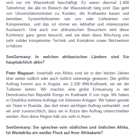
sich nur mit Wasserkraft beschäftigt. Es waren diesmal 1.400
Teilnehmer, die alle im Bereich der Wasserkraft tätig sind. Das geht
von Universitätsinstituten zu Kunden, die Kraftwerke bauen und
betreiben, Systemlieferanten wie uns oder Lieferanten von
Komponenten, und das ist immer ein lebhafter und interessanter
Austausch. Und auch von afrikanischen Besuchern wird diese
Konferenz ganz gerne besucht, weil sie eben diese Mischung von
sehr solider kompetenter Technik und Kontakten sowie Netzwerken
schätzen.
SenGermany: In welchen afrikanischen Ländern sind Sie
hauptsächlich aktiv?
Peter Magauer:
Innerhalb von Afrika sind wir in den letzten Jahren
eher weiter südlich oder auch östlich unterwegs gewesen. Der größte
Auftrag kommt aus in Angola: ein 2.100 MW-Kraftwerk, wo wir die
Turbinen liefern. Wir machen eine große Erneuerung in der
Demokratischen Republik Kongo im Kraftwerk II von Inga. Wir haben
in Ostafrika mehrere Aufträge mit kleineren Anlagen. Wir haben gerade
ein Team in Ruanda, das dort einen wichtigen Auftrag verhandelt, und
wir sind zuversichtlich, dass wir in Kürze den Auftrag unterschreiben
werden. Also diese Region hält uns sehr in Atem.
SenGermany: Sie sprechen vom südlichen und östlichen Afrika.
Ist Westafrika ein weißer Fleck auf Ihrer Afrikakarte?