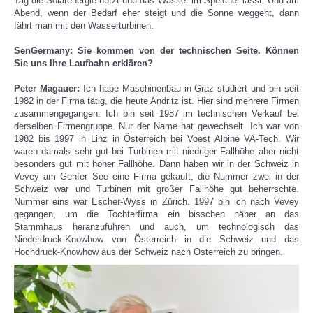
Tag die Solarenergie nutzt und das Wasser im Speicher lässt. Und am
Abend, wenn der Bedarf eher steigt und die Sonne weggeht, dann
fährt man mit den Wasserturbinen.
SenGermany: Sie kommen von der technischen Seite. Können
Sie uns Ihre Laufbahn erklären?
Peter Magauer:
Ich habe Maschinenbau in Graz studiert und bin seit
1982 in der Firma tätig, die heute Andritz ist. Hier sind mehrere Firmen
zusammengegangen. Ich bin seit 1987 im technischen Verkauf bei
derselben Firmengruppe. Nur der Name hat gewechselt. Ich war von
1982 bis 1997 in Linz in Österreich bei Voest Alpine VA-Tech. Wir
waren damals sehr gut bei Turbinen mit niedriger Fallhöhe aber nicht
besonders gut mit höher Fallhöhe. Dann haben wir in der Schweiz in
Vevey am Genfer See eine Firma gekauft, die Nummer zwei in der
Schweiz war und Turbinen mit großer Fallhöhe gut beherrschte.
Nummer eins war Escher-Wyss in Zürich. 1997 bin ich nach Vevey
gegangen, um die Tochterfirma ein bisschen näher an das
Stammhaus heranzuführen und auch, um technologisch das
Niederdruck-Knowhow von Österreich in die Schweiz und das
Hochdruck-Knowhow aus der Schweiz nach Österreich zu bringen.