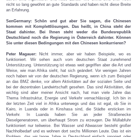
nicht so lang gewöhnt an gute Standards und haben nicht diese Breite
an Erfahrung.
SenGermany: Schön und gut aber Sie sagen, die Chinesen
kommen mit Komplettlösungen. Das heißt, in China steht der
Staat dahinter. Bei Ihnen steht weder die Bundesrepublik
Deutschland noch die Regierung in Österreich dahinter. Können
Sie unter diesen Bedingungen mit den Chinesen konkurrieren?
Peter Magauer:
Nicht immer, aber wir haben Beispiele, wo es
funktioniert. Wir sehen auch vom deutschen Staat zunehmend
Unterstützung. Unterstützung ist etwas weit gegriffen aber die Art und
Weise, wie man Afrika sieht, hat sich geändert. Vor wenigen Jahren
noch haben wir von der deutschen Regierung, wenn ich zum Beispiel
an das BMZ denke, vor allem Aktivitäten auf der sozialen Seite und
bei der dezentralen Landwirtschaft gesehen. Das sind Aktivitäten, die
wichtig sind aber meiner Ansicht nach, hat man viele Jahre das
Thema Infrastruktur, Energie und Verkehr vernachlässigt. Ich bin in
der letzten Zeit viel in Afrika unterwegs und das ist egal, ob Sie in
Kairo, in Luanda oder in Kinshasa sind, die Städte ersticken im
Verkehr. In Luanda haben Sie an jeder Straßenecke
Dieselgeneratoren, um überhaupt Strom zu erzeugen. Die Müllabfuhr
funktioniert nur teilweise. Bei Wasser und Abwasser besteht großer
Nachholbedarf und es wohnen dort sechs Millionen Leute. Das ist ein
Problem, das wir lange Jahre in Deutschland einfach ignoriert oder