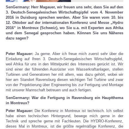
SenGermany: Herr Magauer, wir freuen uns sehr, dass Sie auf den
3. Deutsch-Senegalesischen Wirtschaftsgipfel vom 4. November
2016 in Duisburg sprechen werden. Aber Sie waren vom 10. bis
12. Oktober auf der internationalen Konferenz und Messe „Hydro
2016“ in Montreux (Schweiz), wo Sie u.a. mit Experten aus Afrika
und dem Senegal gesprochen haben. Können Sie uns Näheres
dazu sagen?
Peter Magauer:
Ja gerne. Aber ich freue mich zuerst sehr über die
Einladung auf Ihren 3. Deutsch-Senegalesischen Wirtschaftsgipfel,
weil Afrika für uns in den Mittelpunkt des Interesses gerückt ist. Wir
sind einer der führenden Ausrüster von Wasserkraftanlagen, stellen
Turbinen und Generatoren her mit allem, was dazu gehört, wobei wir
hier am Standort Ravensburg diesen wichtigen Teil Turbine und zwar
von der Projektierung über Engineering bis zur Fertigung und Montage
mit unserer Mannschaft betreuen und auch fertigen.
SenGermany: War die Fertigung in Ravensburg ein Hauptthema
in Montreux?
Peter Magauer:
Die Konferenz in Montreux ist technisch. Ich selbst
habe einen technischen Hintergrund, bewege mich gerne in der
Technik und spreche gerne mit Fachleuten. Die HYDRO-Konferenz,
dieses Mal in Montreux, ist die größte regelmäßige Konferenz, die