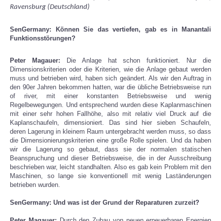
Ravensburg (Deutschland)
SenGermany: Können Sie das vertiefen, gab es in Manantali
Funktionsstörungen?
Peter Magauer:
Die Anlage hat schon funktioniert. Nur die
Dimensionskriterien oder die Kriterien, wie die Anlage gebaut werden
muss und betrieben wird, haben sich geändert. Als wir den Auftrag in
den 90er Jahren bekommen hatten, war die übliche Betriebsweise run
of river, mit einer konstanten Betriebsweise und wenig
Regelbewegungen. Und entsprechend wurden diese Kaplanmaschinen
mit einer sehr hohen Fallhöhe, also mit relativ viel Druck auf die
Kaplanschaufeln, dimensioniert. Das sind hier sieben Schaufeln,
deren Lagerung in kleinem Raum untergebracht werden muss, so dass
die Dimensionierungskriterien eine große Rolle spielen. Und da haben
wir die Lagerung so gebaut, dass sie der normalen statischen
Beanspruchung und dieser Betriebsweise, die in der Ausschreibung
beschrieben war, leicht standhalten. Also es gab kein Problem mit den
Maschinen, so lange sie konventionell mit wenig Laständerungen
betrieben wurden.
SenGermany: Und was ist der Grund der Reparaturen zurzeit?
Peter Magauer:
Durch den Zubau von neuen erneuerbaren Energien