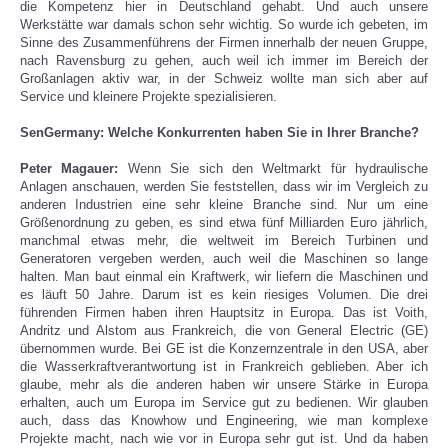
die Kompetenz hier in Deutschland gehabt. Und auch unsere
Werkstätte war damals schon sehr wichtig. So wurde ich gebeten, im
Sinne des Zusammenführens der Firmen innerhalb der neuen Gruppe,
nach Ravensburg zu gehen, auch weil ich immer im Bereich der
Großanlagen aktiv war, in der Schweiz wollte man sich aber auf
Service und kleinere Projekte spezialisieren.
SenGermany: Welche Konkurrenten haben Sie in Ihrer Branche?
Peter Magauer:
Wenn Sie sich den Weltmarkt für hydraulische
Anlagen anschauen, werden Sie feststellen, dass wir im Vergleich zu
anderen Industrien eine sehr kleine Branche sind. Nur um eine
Größenordnung zu geben, es sind etwa fünf Milliarden Euro jährlich,
manchmal etwas mehr, die weltweit im Bereich Turbinen und
Generatoren vergeben werden, auch weil die Maschinen so lange
halten. Man baut einmal ein Kraftwerk, wir liefern die Maschinen und
es läuft 50 Jahre. Darum ist es kein riesiges Volumen. Die drei
führenden Firmen haben ihren Hauptsitz in Europa. Das ist Voith,
Andritz und Alstom aus Frankreich, die von General Electric (GE)
übernommen wurde. Bei GE ist die Konzernzentrale in den USA, aber
die Wasserkraftverantwortung ist in Frankreich geblieben. Aber ich
glaube, mehr als die anderen haben wir unsere Stärke in Europa
erhalten, auch um Europa im Service gut zu bedienen. Wir glauben
auch, dass das Knowhow und Engineering, wie man komplexe
Projekte macht, nach wie vor in Europa sehr gut ist. Und da haben