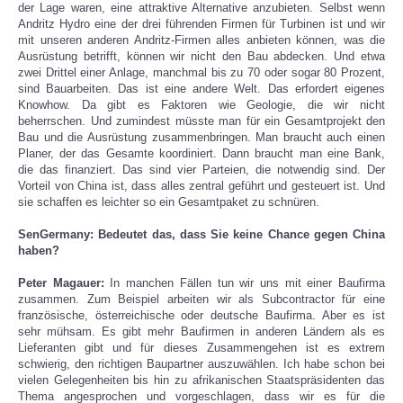
der Lage waren, eine attraktive Alternative anzubieten. Selbst wenn
Andritz Hydro eine der drei führenden Firmen für Turbinen ist und wir
mit unseren anderen Andritz-Firmen alles anbieten können, was die
Ausrüstung betrifft, können wir nicht den Bau abdecken. Und etwa
zwei Drittel einer Anlage, manchmal bis zu 70 oder sogar 80 Prozent,
sind Bauarbeiten. Das ist eine andere Welt. Das erfordert eigenes
Knowhow. Da gibt es Faktoren wie Geologie, die wir nicht
beherrschen. Und zumindest müsste man für ein Gesamtprojekt den
Bau und die Ausrüstung zusammenbringen. Man braucht auch einen
Planer, der das Gesamte koordiniert. Dann braucht man eine Bank,
die das finanziert. Das sind vier Parteien, die notwendig sind. Der
Vorteil von China ist, dass alles zentral geführt und gesteuert ist. Und
sie schaffen es leichter so ein Gesamtpaket zu schnüren.
SenGermany: Bedeutet das, dass Sie keine Chance gegen China
haben?
Peter Magauer:
In manchen Fällen tun wir uns mit einer Baufirma
zusammen. Zum Beispiel arbeiten wir als Subcontractor für eine
französische, österreichische oder deutsche Baufirma. Aber es ist
sehr mühsam. Es gibt mehr Baufirmen in anderen Ländern als es
Lieferanten gibt und für dieses Zusammengehen ist es extrem
schwierig, den richtigen Baupartner auszuwählen. Ich habe schon bei
vielen Gelegenheiten bis hin zu afrikanischen Staatspräsidenten das
Thema angesprochen und vorgeschlagen, dass wir es für die