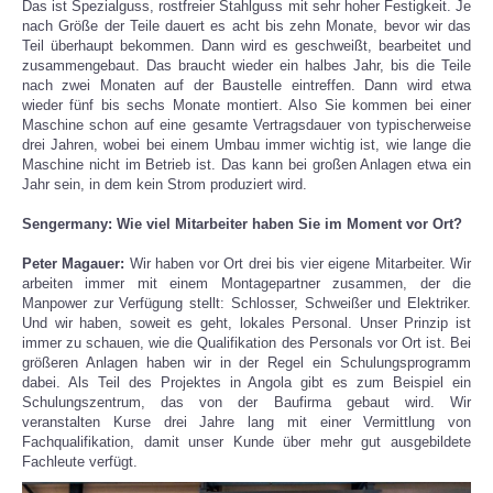
Das ist Spezialguss, rostfreier Stahlguss mit sehr hoher Festigkeit. Je
nach Größe der Teile dauert es acht bis zehn Monate, bevor wir das
Teil überhaupt bekommen. Dann wird es geschweißt, bearbeitet und
zusammengebaut. Das braucht wieder ein halbes Jahr, bis die Teile
nach zwei Monaten auf der Baustelle eintreffen. Dann wird etwa
wieder fünf bis sechs Monate montiert. Also Sie kommen bei einer
Maschine schon auf eine gesamte Vertragsdauer von typischerweise
drei Jahren, wobei bei einem Umbau immer wichtig ist, wie lange die
Maschine nicht im Betrieb ist. Das kann bei großen Anlagen etwa ein
Jahr sein, in dem kein Strom produziert wird.
Sengermany: Wie viel Mitarbeiter haben Sie im Moment vor Ort?
Peter Magauer:
Wir haben vor Ort drei bis vier eigene Mitarbeiter. Wir
arbeiten immer mit einem Montagepartner zusammen, der die
Manpower zur Verfügung stellt: Schlosser, Schweißer und Elektriker.
Und wir haben, soweit es geht, lokales Personal. Unser Prinzip ist
immer zu schauen, wie die Qualifikation des Personals vor Ort ist. Bei
größeren Anlagen haben wir in der Regel ein Schulungsprogramm
dabei. Als Teil des Projektes in Angola gibt es zum Beispiel ein
Schulungszentrum, das von der Baufirma gebaut wird. Wir
veranstalten Kurse drei Jahre lang mit einer Vermittlung von
Fachqualifikation, damit unser Kunde über mehr gut ausgebildete
Fachleute verfügt.